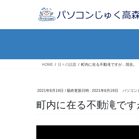
コ
ナ
ン
ビ
テ
ゲ
ン
ー
ツ
シ
へ
ョ
ス
ン
キ
に
ッ
移
HOME
日々の話題
町内に在る不動滝ですが…現在。
プ
動
2021年8月19日
/ 最終更新日時 :
2021年8月19日
パソコン
町内に在る不動滝です