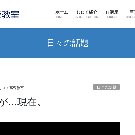
ホーム
じゅく紹介
IT講座
写
HOME
INTRODUCTION
COURSE
COUR
日々の話題
日々の話題
じゅく高森教室
が…現在。