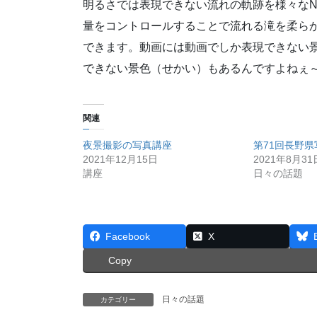
明るさでは表現できない流れの軌跡を様々なNDフィ
量をコントロールすることで流れる滝を柔ら
できます。動画には動画でしか表現できない
できない景色（せかい）もあるんですよねぇ～(
関連
夜景撮影の写真講座
第71回長野
2021年12月15日
2021年8月31
講座
日々の話題
Facebook
X
Copy
日々の話題
カテゴリー