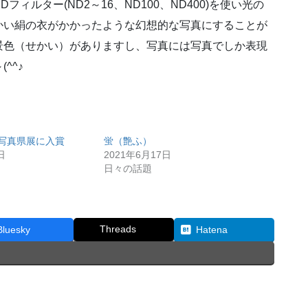
ルター(ND2～16、ND100、ND400)を使い光の
かい絹の衣がかかったような幻想的な写真にすることが
景色（せかい）がありますし、写真には写真でしか表現
^^♪
県写真県展に入賞
蛍（艶ふ）
日
2021年6月17日
日々の話題
Threads
Bluesky
Hatena