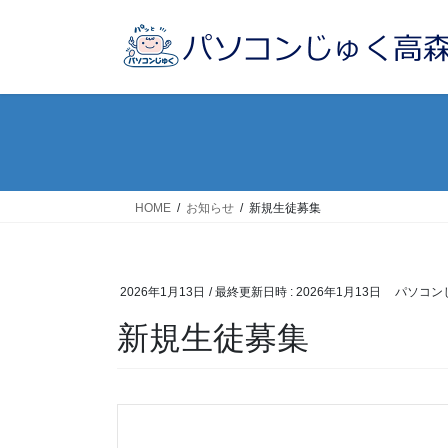
コ
ナ
ン
ビ
テ
ゲ
ン
ー
ツ
シ
へ
ョ
ス
ン
キ
に
ッ
移
HOME
お知らせ
新規生徒募集
プ
動
2026年1月13日
/ 最終更新日時 :
2026年1月13日
パソコン
新規生徒募集