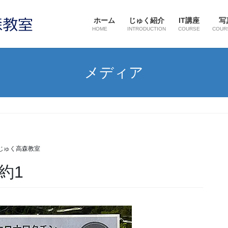
ホーム
じゅく紹介
IT講座
写
HOME
INTRODUCTION
COURSE
COUR
メディア
じゅく高森教室
約1