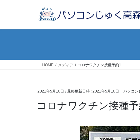
コ
ナ
ン
ビ
テ
ゲ
ン
ー
ツ
シ
へ
ョ
ス
ン
キ
に
ッ
移
HOME
メディア
コロナワクチン接種予約1
プ
動
2021年5月10日
/ 最終更新日時 :
2021年5月10日
パソコン
コロナワクチン接種予