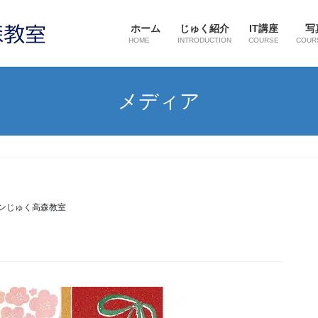
ホーム
じゅく紹介
IT講座
写
HOME
INTRODUCTION
COURSE
COUR
メディア
ンじゅく高森教室