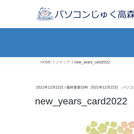
コ
ナ
ン
ビ
テ
ゲ
ン
ー
ツ
シ
へ
ョ
ス
ン
キ
に
ッ
移
HOME
メディア
new_years_card2022
プ
動
2021年12月22日
/ 最終更新日時 :
2021年12月22日
パソコ
new_years_card2022