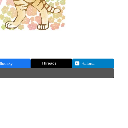
Threads
Bluesky
Hatena