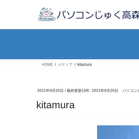
コ
ナ
ン
ビ
テ
ゲ
ン
ー
ツ
シ
へ
ョ
ス
ン
キ
に
ッ
移
HOME
メディア
kitamura
プ
動
2021年9月20日
/ 最終更新日時 :
2021年9月20日
パソコン
kitamura