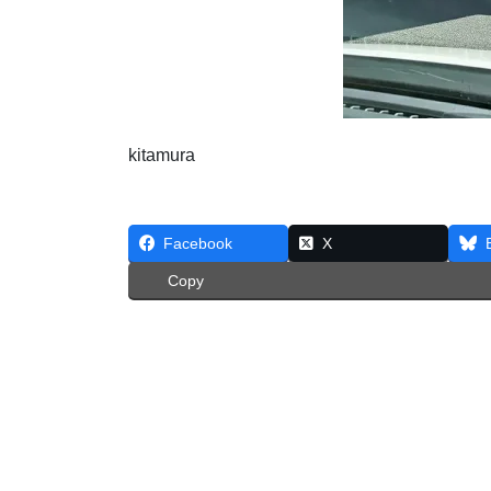
kitamura
Facebook
X
Copy