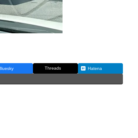
Threads
Bluesky
Hatena