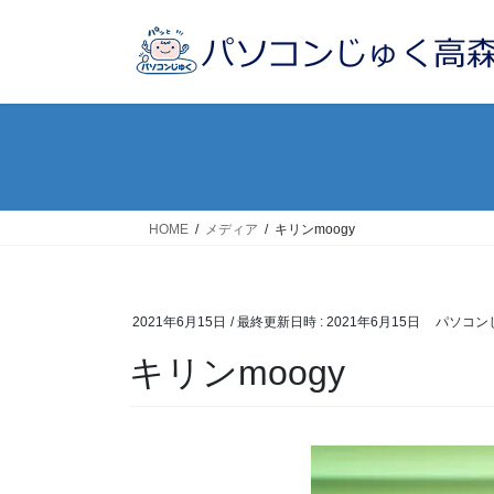
コ
ナ
ン
ビ
テ
ゲ
ン
ー
ツ
シ
へ
ョ
ス
ン
キ
に
ッ
移
HOME
メディア
キリンmoogy
プ
動
2021年6月15日
/ 最終更新日時 :
2021年6月15日
パソコン
キリンmoogy