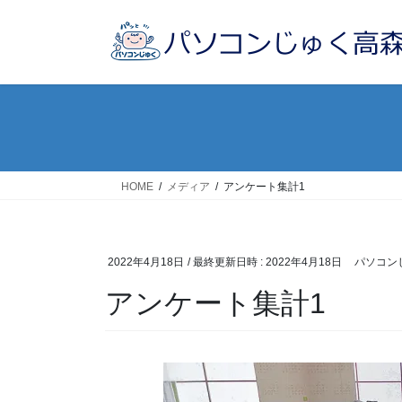
コ
ナ
ン
ビ
テ
ゲ
ン
ー
ツ
シ
へ
ョ
ス
ン
キ
に
ッ
移
HOME
メディア
アンケート集計1
プ
動
2022年4月18日
/ 最終更新日時 :
2022年4月18日
パソコン
アンケート集計1